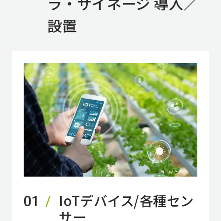
ラ・サイネージ 導入／
設置
IoTデバイス/各種セン
01
サー